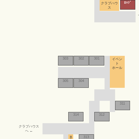
ﾛｯｼﾞ
クラブハウ
ス
303
302
301
イベン
ト
ホール
305
304
311
314
312
クラブハウス
へ ←
313
B