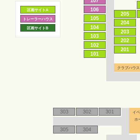
107
106
区画サイトA
205
105
トレーラーハウス
204
104
区画サイトB
203
103
202
102
201
101
クラブハウス
303
302
301
イ
ホ
305
304