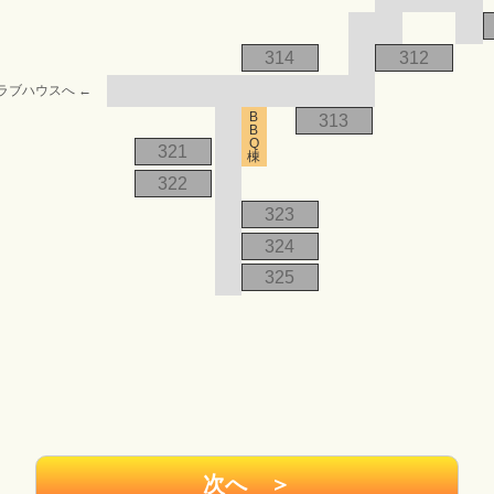
314
312
ラブハウスへ ←
B
313
B
Q
321
棟
322
323
324
325