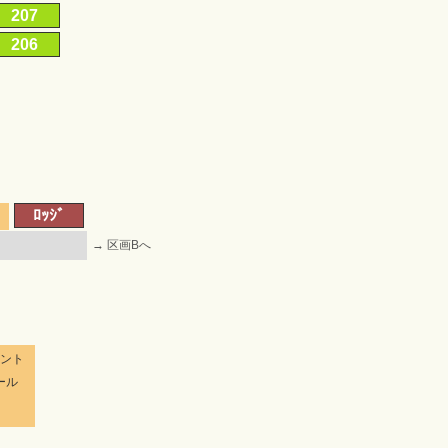
207
206
ﾛｯｼﾞ
→ 区画Bへ
ベント
ール