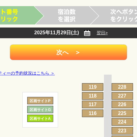
2025年11月29日(土)
翌日>
ティーの予約状況はこちら ＞
119
228
118
227
区画サイトP
117
226
区画サイトG
116
225
区画サイトA
224
223