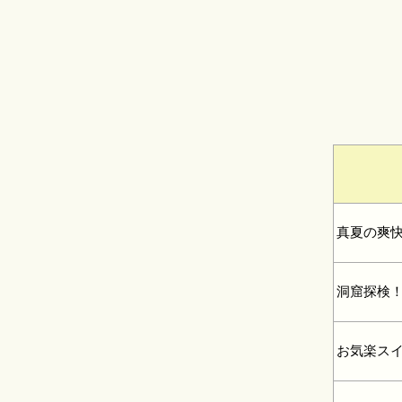
真夏の爽
洞窟探検
お気楽ス