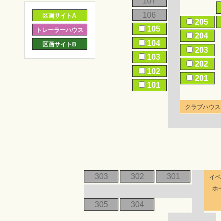
107
106
区画サイトA
205
105
トレーラーハウス
204
104
区画サイトB
203
103
202
102
201
101
クラブハウス
303
302
301
イ
ホ
305
304