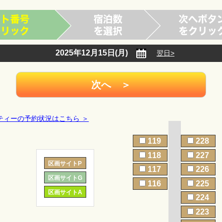
2025年12月15日(月)
翌日>
ティーの予約状況はこちら ＞
119
228
118
227
区画サイトP
117
226
区画サイトG
116
225
区画サイトA
224
223