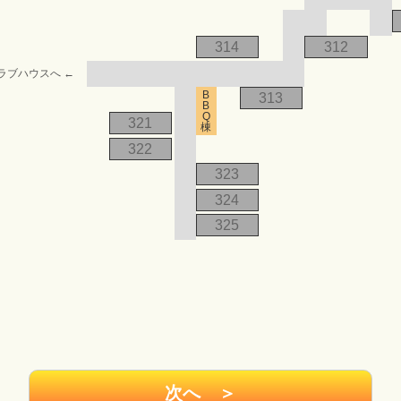
314
312
ラブハウスへ ←
B
313
B
Q
321
棟
322
323
324
325