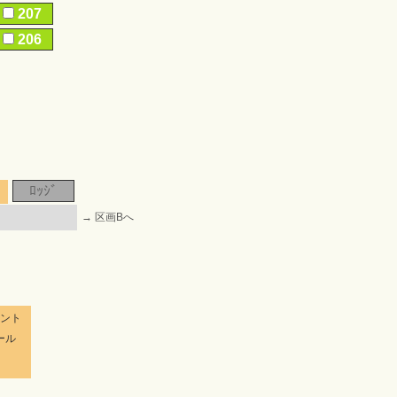
207
206
ﾛｯｼﾞ
→ 区画Bへ
ベント
ール